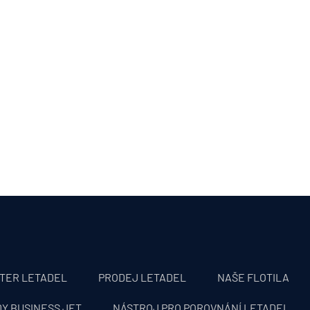
TER LETADEL
PRODEJ LETADEL
NAŠE FLOTILA
DY BUSINESS JET
NÁSTROJ PRO POROVNÁNÍ LETADEL