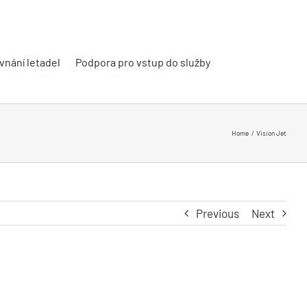
vnání letadel
Podpora pro vstup do služby
Home
Vision Jet
Previous
Next