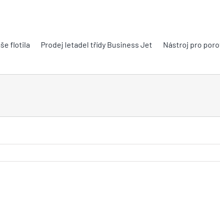
še flotila
Prodej letadel třídy Business Jet
Nástroj pro poro