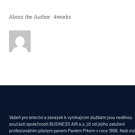
About the Author:
4works
Vášeň pro letectví a závazek k vynikajícím službám jsou nedílnou
součástí společnosti BUSINESS AIR a.s. již od jejího založení
profesionálním pilotem panem Pavlem Pikem v roce 1998. Naší vizí