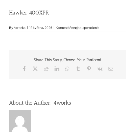
Hawker 400XPR
Podpora pro vstup do služby
u
By
4works
|
12 května, 2026
|
Komentáře nejsou povolené
Kontakt
textu
s
názvem
Hawker
400XPR
Share This Story, Choose Your Platform!
Facebook
X
Reddit
LinkedIn
WhatsApp
Tumblr
Pinterest
Vk
Email
About the Author:
4works