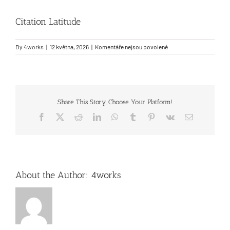
Citation Latitude
Podpora pro vstup do služby
u
By
4works
|
12 května, 2026
|
Komentáře nejsou povolené
Kontakt
textu
s
názvem
Citation
Latitude
Share This Story, Choose Your Platform!
Facebook
X
Reddit
LinkedIn
WhatsApp
Tumblr
Pinterest
Vk
Email
About the Author:
4works